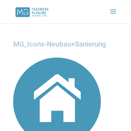
MG_Icons-Neubau+Sanierung