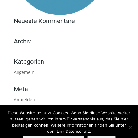
Neueste Kommentare
Archiv
Kategorien
Allgemein
Meta
Anmelden
Eintrags-Feed
Diese Website benutzt Cookies. Wenn Sie diese Website weiter
Kommentar-Feed
nutzen, gehen wir von Ihrem Einverständnis aus, das Sie hier
bestätigen können. Weitere Informationen finden Sie unter
WordPress.org
dem Link Datenschutz.